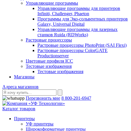
Управляющие программы
Управляющие программы для принтеров
Infiniti, Challenger, Phaeton
Программы для Эко-сольвентных принтеров
Galaxy, Universal Digital
Управляющие программы для лазерных
станков Ruida (RDWorks)
Растровые процессоры
Растровые процессоры PhotoPrint (SAI Flexi)
Растровые процессоры ColorGATE
Productionserver
Цветовые профиля ICC
Тестовые изображения
Тестовые изображения
Магазины
Адреса магазинов
Перезвонить мне
8 800-201-6947
Каталог товаров
Принтеры
УФ принтеры
Широкоформатные принтеры