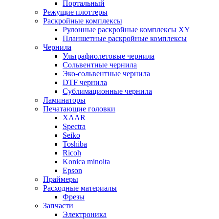
Портальный
Режущие плоттеры
Раскройные комплексы
Рулонные раскройные комплексы XY
Планшетные раскройные комплексы
Чернила
Ультрафиолетовые чернила
Сольвентные чернила
Эко-сольвентные чернила
DTF чернила
Сублимационные чернила
Ламинаторы
Печатающие головки
XAAR
Spectra
Seiko
Toshiba
Ricoh
Konica minolta
Epson
Праймеры
Расходные материалы
Фрезы
Запчасти
Электроника