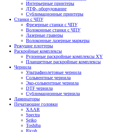
Интерьерные принтеры
ДТФ- оборудование
Сублимационные принтеры
Станки с ЧПУ
Фрезерные станки с ЧПУ
Волоконные станки с ЧПУ
Лазерные граверы
Волоконные лазерные маркеры
Режущие плоттеры
Раскройные комплексы
Рулонные раскройные комплексы XY
Планшетные раскройные комплексы
Чернила
Ультрафиолетовые чернила
Сольвентные чернила
Эко-сольвентные чернила
DTF чернила
Сублимационные чернила
Ламинаторы
Печатающие головки
XAAR
Spectra
Seiko
Toshiba
Ricoh