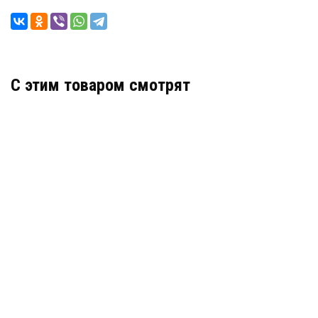
C этим товаром смотрят
В НАЛИЧИИ
КОННЕКТОРЫ ДЛЯ ЧЕРНИЛЬНЫХ ТРУБОК
СОЕДИНИТЕЛЬНЫЙ (ПРЯМЫЕ) D4Х3 (2 ШТ.)
Коннекторы для чернильных трубок
соединительный(прямые) d4х3
100
В КОРЗИНУ
Купить в 1 клик