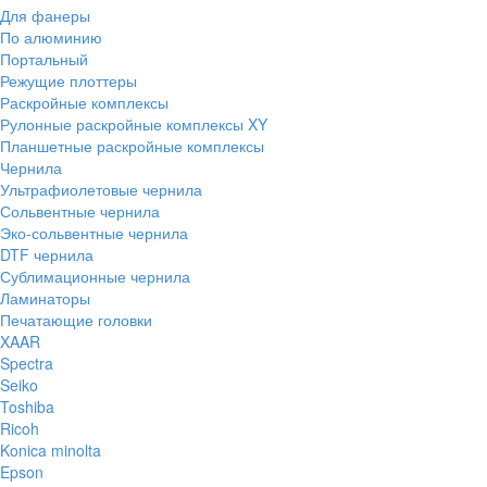
Для фанеры
По алюминию
Портальный
Режущие плоттеры
Раскройные комплексы
Рулонные раскройные комплексы XY
Планшетные раскройные комплексы
Чернила
Ультрафиолетовые чернила
Сольвентные чернила
Эко-сольвентные чернила
DTF чернила
Сублимационные чернила
Ламинаторы
Печатающие головки
XAAR
Spectra
Seiko
Toshiba
Ricoh
Konica minolta
Epson