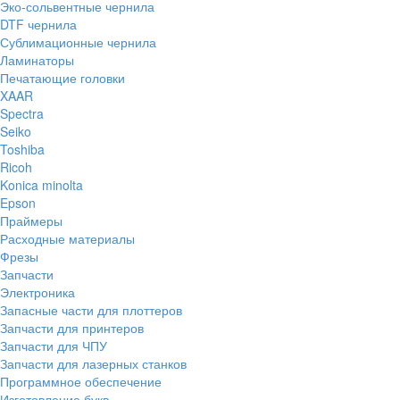
Эко-сольвентные чернила
DTF чернила
Сублимационные чернила
Ламинаторы
Печатающие головки
XAAR
Spectra
Seiko
Toshiba
Ricoh
Konica minolta
Epson
Праймеры
Расходные материалы
Фрезы
Запчасти
Электроника
Запасные части для плоттеров
Запчасти для принтеров
Запчасти для ЧПУ
Запчасти для лазерных станков
Программное обеспечение
Изготовление букв