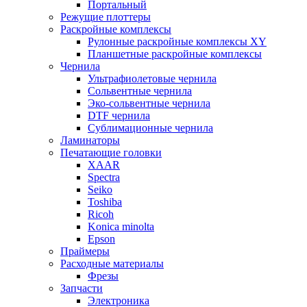
Портальный
Режущие плоттеры
Раскройные комплексы
Рулонные раскройные комплексы XY
Планшетные раскройные комплексы
Чернила
Ультрафиолетовые чернила
Сольвентные чернила
Эко-сольвентные чернила
DTF чернила
Сублимационные чернила
Ламинаторы
Печатающие головки
XAAR
Spectra
Seiko
Toshiba
Ricoh
Konica minolta
Epson
Праймеры
Расходные материалы
Фрезы
Запчасти
Электроника