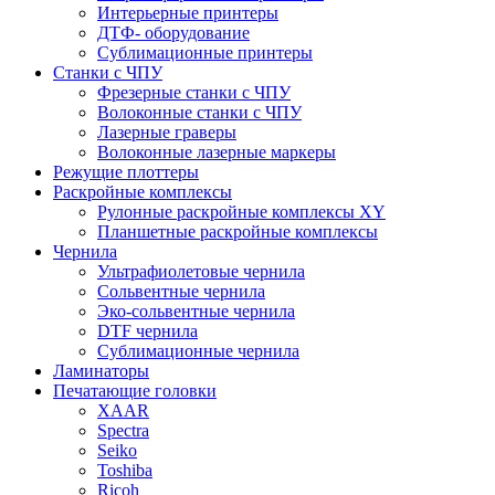
Интерьерные принтеры
ДТФ- оборудование
Сублимационные принтеры
Станки с ЧПУ
Фрезерные станки с ЧПУ
Волоконные станки с ЧПУ
Лазерные граверы
Волоконные лазерные маркеры
Режущие плоттеры
Раскройные комплексы
Рулонные раскройные комплексы XY
Планшетные раскройные комплексы
Чернила
Ультрафиолетовые чернила
Сольвентные чернила
Эко-сольвентные чернила
DTF чернила
Сублимационные чернила
Ламинаторы
Печатающие головки
XAAR
Spectra
Seiko
Toshiba
Ricoh