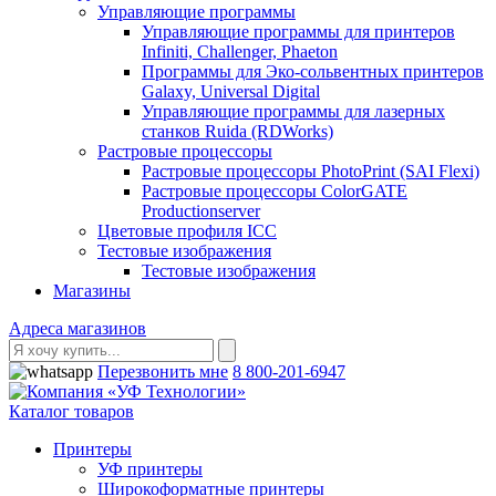
Управляющие программы
Управляющие программы для принтеров
Infiniti, Challenger, Phaeton
Программы для Эко-сольвентных принтеров
Galaxy, Universal Digital
Управляющие программы для лазерных
станков Ruida (RDWorks)
Растровые процессоры
Растровые процессоры PhotoPrint (SAI Flexi)
Растровые процессоры ColorGATE
Productionserver
Цветовые профиля ICC
Тестовые изображения
Тестовые изображения
Магазины
Адреса магазинов
Перезвонить мне
8 800-201-6947
Каталог товаров
Принтеры
УФ принтеры
Широкоформатные принтеры