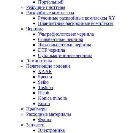
Портальный
Режущие плоттеры
Раскройные комплексы
Рулонные раскройные комплексы XY
Планшетные раскройные комплексы
Чернила
Ультрафиолетовые чернила
Сольвентные чернила
Эко-сольвентные чернила
DTF чернила
Сублимационные чернила
Ламинаторы
Печатающие головки
XAAR
Spectra
Seiko
Toshiba
Ricoh
Konica minolta
Epson
Праймеры
Расходные материалы
Фрезы
Запчасти
Электроника