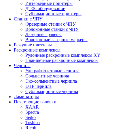
Интерьерные принтеры
ДТФ- оборудование
Сублимационные принтеры
Станки с ЧПУ
Фрезерные станки с ЧПУ
Волоконные станки с ЧПУ
Лазерные граверы
Волоконные лазерные маркеры
Режущие плоттеры
Раскройные комплексы
Рулонные раскройные комплексы XY
Планшетные раскройные комплексы
Чернила
Ультрафиолетовые чернила
Сольвентные чернила
Эко-сольвентные чернила
DTF чернила
Сублимационные чернила
Ламинаторы
Печатающие головки
XAAR
Spectra
Seiko
Toshiba
Ricoh