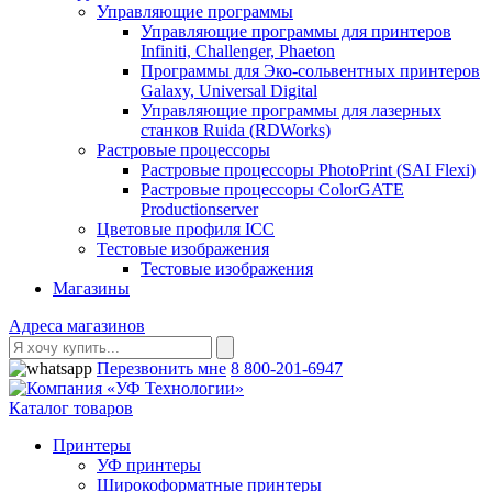
Управляющие программы
Управляющие программы для принтеров
Infiniti, Challenger, Phaeton
Программы для Эко-сольвентных принтеров
Galaxy, Universal Digital
Управляющие программы для лазерных
станков Ruida (RDWorks)
Растровые процессоры
Растровые процессоры PhotoPrint (SAI Flexi)
Растровые процессоры ColorGATE
Productionserver
Цветовые профиля ICC
Тестовые изображения
Тестовые изображения
Магазины
Адреса магазинов
Перезвонить мне
8 800-201-6947
Каталог товаров
Принтеры
УФ принтеры
Широкоформатные принтеры