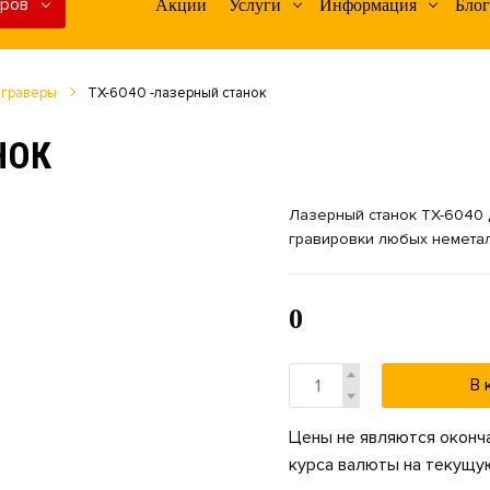
аров
Акции
Услуги
Информация
Блог
 граверы
TX-6040 -лазерный станок
НОК
Лазерный станок TX-6040 
гравировки любых неметал
0
В 
Цены не являются оконча
курса валюты на текущую