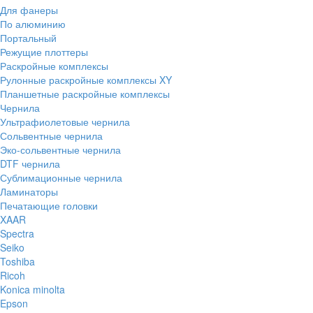
Для фанеры
По алюминию
Портальный
Режущие плоттеры
Раскройные комплексы
Рулонные раскройные комплексы XY
Планшетные раскройные комплексы
Чернила
Ультрафиолетовые чернила
Сольвентные чернила
Эко-сольвентные чернила
DTF чернила
Сублимационные чернила
Ламинаторы
Печатающие головки
XAAR
Spectra
Seiko
Toshiba
Ricoh
Konica minolta
Epson