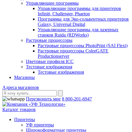
Управляющие программы
Управляющие программы для принтеров
Infiniti, Challenger, Phaeton
Программы для Эко-сольвентных принтеров
Galaxy, Universal Digital
Управляющие программы для лазерных
станков Ruida (RDWorks)
Растровые процессоры
Растровые процессоры PhotoPrint (SAI Flexi)
Растровые процессоры ColorGATE
Productionserver
Цветовые профиля ICC
Тестовые изображения
Тестовые изображения
Магазины
Адреса магазинов
Перезвонить мне
8 800-201-6947
Каталог товаров
Принтеры
УФ принтеры
Широкоформатные принтеры