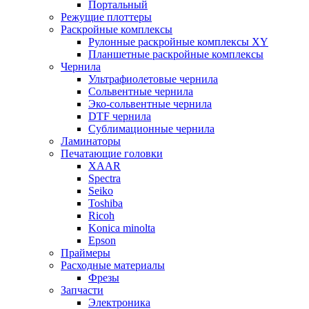
Портальный
Режущие плоттеры
Раскройные комплексы
Рулонные раскройные комплексы XY
Планшетные раскройные комплексы
Чернила
Ультрафиолетовые чернила
Сольвентные чернила
Эко-сольвентные чернила
DTF чернила
Сублимационные чернила
Ламинаторы
Печатающие головки
XAAR
Spectra
Seiko
Toshiba
Ricoh
Konica minolta
Epson
Праймеры
Расходные материалы
Фрезы
Запчасти
Электроника