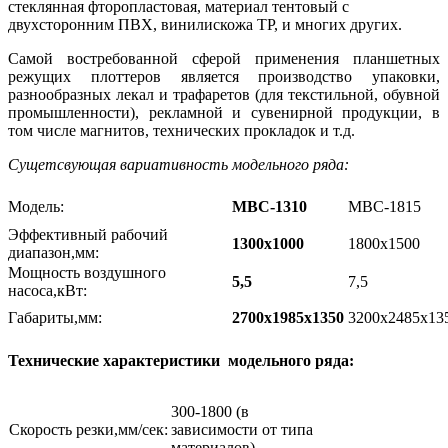
стеклянная фторопластовая, материал тентовый с
двухсторонним ПВХ, винилискожа ТР, и многих других.
Самой востребованной сферой применения планшетных
режущих плоттеров является производство упаковки,
разнообразных лекал и трафаретов (для текстильной, обувной
промышленности), рекламной и сувенирной продукции, в
том числе магнитов, технических прокладок и т.д.
Сущетсвующая вариативность модельного ряда:
Модель:
MBC-1310
MBC-1815
Эффективный рабочий
1300х1000
1800х1500
диапазон,мм:
Мощность воздушного
5,5
7,5
насоса,кВт:
Габариты,мм:
2700х1985х1350
3200х2485х13
Технические характеристики модельного ряда:
300-1800 (в
Скорость резки,мм/сек:
зависимости от типа
материалов)