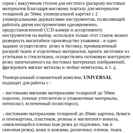
серия с вакуумным столом для нестинга (раскроя) листовых
материалов.Благодаря высокому порталу для материалов
толщиной до 50мм, универсальной каретке с 2
универсальными держателями инструментов, позволяющей
работать двумя инструментами одновременно,
предустановленной CCD-камере и ассортименту
инструментов на выбор, используя только этот станок можно
развернуть масштабное производство упаковки - в одно
задание осуществлять резку и биговку, промышленный
раскрой ткани и отделочных материалов, кроить заготовки из
углеткани и стеклоткани, осуществлять потоковую контурную
резку напечатанного на листовых материалах изображений,
фрезеровать мягкие металлы и любые неметаллы, и т. д.
Универсальный планшетный комплекс
UNIVERSAL
подходит для работы с :
- листовыми мягкими материалами толщиной до 50мм:
поролон, пенные утеплители и упаковочные материалы,
пенопласт, вспененный полистирол),
- листовыми материалами толщиной до 20мм: картона, бумаги
и пенокартона, пластиков, резины и магнитного винила,
самоклеющейся пленки (как резка до подложки, так и
сквозная резка), кожи и кожзама, различных пленок, ткань