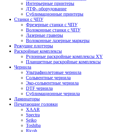
Интерьерные принтеры
ДТФ- оборудование
Сублимационные принтеры
Станки с ЧПУ
Фрезерные станки с ЧПУ
Волоконные станки с ЧПУ
Лазерные граверы
Волоконные лазерные маркеры
Режущие плоттеры
Раскройные комплексы
Рулонные раскройные комплексы XY
Планшетные раскройные комплексы
Чернила
Ультрафиолетовые чернила
Сольвентные чернила
Эко-сольвентные чернила
DTF чернила
Сублимационные чернила
Ламинаторы
Печатающие головки
XAAR
Spectra
Seiko
Toshiba
Ricoh