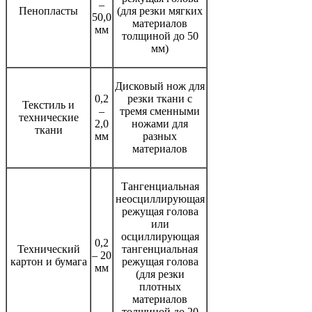
–
Пенопласты
(для резки мягких
50,0
материалов
мм
толщиной до 50
мм)
Дисковый нож для
0,2
резки ткани с
Текстиль и
–
тремя сменными
технические
2,0
ножами для
ткани
мм
разных
материалов
Тангенциальная
неосциллирующая
режущая голова
или
осциллирующая
0,2
Технический
тангенциальная
– 20
картон и бумага
режущая голова
мм
(для резки
плотных
материалов
толщиной до 20