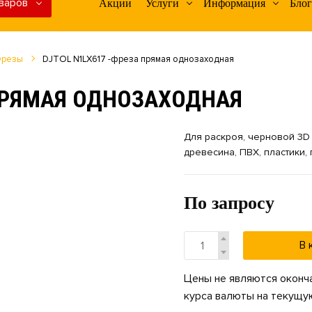
варов
Акции
Услуги
Информация
Блог
резы
DJTOL N1LX617 -фреза прямая однозаходная
 ПРЯМАЯ ОДНОЗАХОДНАЯ
Для раскроя, черновой 3D 
древесина, ПВХ, пластики, 
По запросу
В 
Цены не являются оконча
курса валюты на текущую