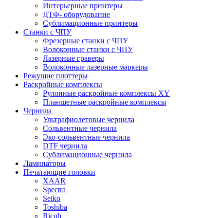
Интерьерные принтеры
ДТФ- оборудование
Сублимационные принтеры
Станки с ЧПУ
Фрезерные станки с ЧПУ
Волоконные станки с ЧПУ
Лазерные граверы
Волоконные лазерные маркеры
Режущие плоттеры
Раскройные комплексы
Рулонные раскройные комплексы XY
Планшетные раскройные комплексы
Чернила
Ультрафиолетовые чернила
Сольвентные чернила
Эко-сольвентные чернила
DTF чернила
Сублимационные чернила
Ламинаторы
Печатающие головки
XAAR
Spectra
Seiko
Toshiba
Ricoh