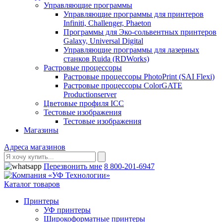
Управляющие программы
Управляющие программы для принтеров
Infiniti, Challenger, Phaeton
Программы для Эко-сольвентных принтеров
Galaxy, Universal Digital
Управляющие программы для лазерных
станков Ruida (RDWorks)
Растровые процессоры
Растровые процессоры PhotoPrint (SAI Flexi)
Растровые процессоры ColorGATE
Productionserver
Цветовые профиля ICC
Тестовые изображения
Тестовые изображения
Магазины
Адреса магазинов
Перезвонить мне
8 800-201-6947
Каталог товаров
Принтеры
УФ принтеры
Широкоформатные принтеры