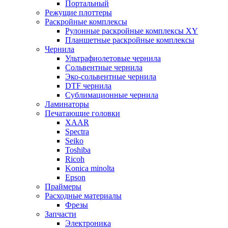
Портальный
Режущие плоттеры
Раскройные комплексы
Рулонные раскройные комплексы XY
Планшетные раскройные комплексы
Чернила
Ультрафиолетовые чернила
Сольвентные чернила
Эко-сольвентные чернила
DTF чернила
Сублимационные чернила
Ламинаторы
Печатающие головки
XAAR
Spectra
Seiko
Toshiba
Ricoh
Konica minolta
Epson
Праймеры
Расходные материалы
Фрезы
Запчасти
Электроника